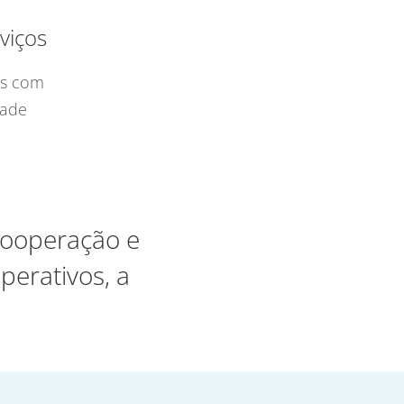
viços
os com
dade
 cooperação e
perativos, a