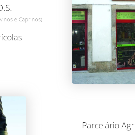
D.S.
vinos e Caprinos)
ícolas
Parcelário Agr