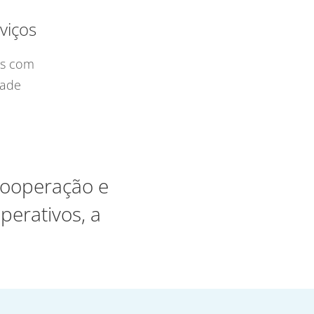
viços
os com
dade
 cooperação e
perativos, a