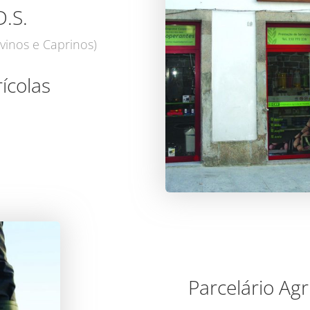
D.S.
vinos e Caprinos)
ícolas
Parcelário Agr