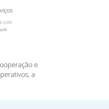
viços
os com
dade
 cooperação e
perativos, a