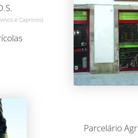
D.S.
vinos e Caprinos)
ícolas
Parcelário Agr