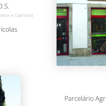
D.S.
vinos e Caprinos)
ícolas
Parcelário Agr