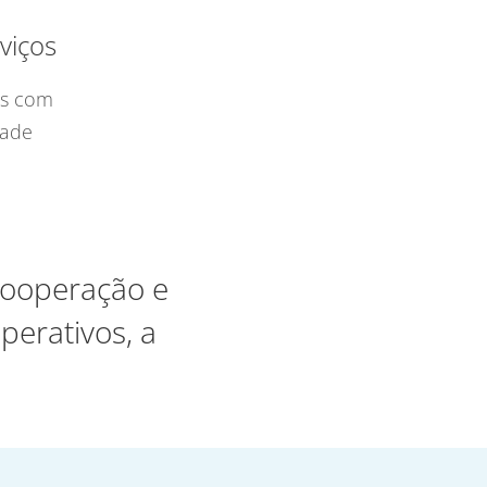
viços
os com
dade
 cooperação e
perativos, a