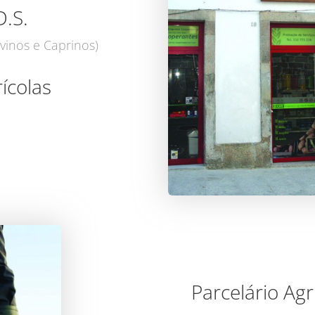
D.S.
vinos e Caprinos)
ícolas
Parcelário Agr