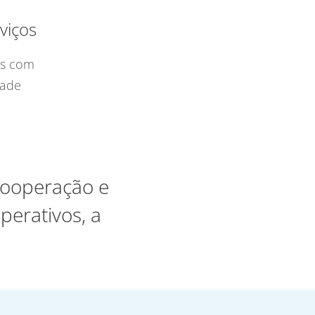
viços
os com
dade
 cooperação e
perativos, a